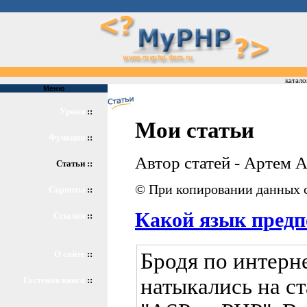
катало
Меню
Уроки
::
Мои статьи
Функции
::
Автор статей - Артем 
Статьи ::
© При копировании данных с
Скрипты
::
Какой язык предп
Ссылки
::
Бродя по интерне
О сайте
::
натыкались на ст
Гостевая книга
::