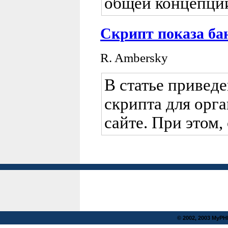
общей концепции
Скрипт показа ба
R. Ambersky
В статье привед
скрипта для орг
сайте. При этом
© 2002, 2003 MyP