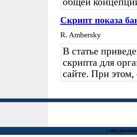
общей концепции
Скрипт показа ба
R. Ambersky
В статье привед
скрипта для орг
сайте. При этом
© 2002, 2003 MyP