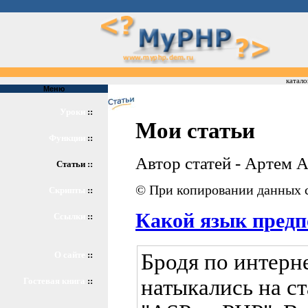
катало
Меню
Уроки
::
Мои статьи
Функции
::
Автор статей - Артем 
Статьи ::
© При копировании данных с
Скрипты
::
Какой язык предп
Ссылки
::
Бродя по интерне
О сайте
::
натыкались на ст
Гостевая книга
::