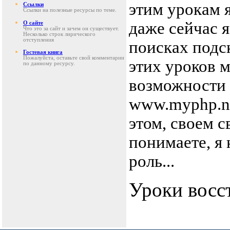
этим урокам я
Ссылки
Ссылки на полезные ресурсы по теме.
даже сейчас я
О сайте
Что это за сайт и зачем он существует.
Несколько строк лирического
отступления
поисках подс
Гостевая книга
Пожалуйста, оставьте свой комментарии
этих уроков 
по данному ресурсу.
возможности 
www.myphp.ne
этом, своем 
понимаете, я 
роль...
Уроки восст