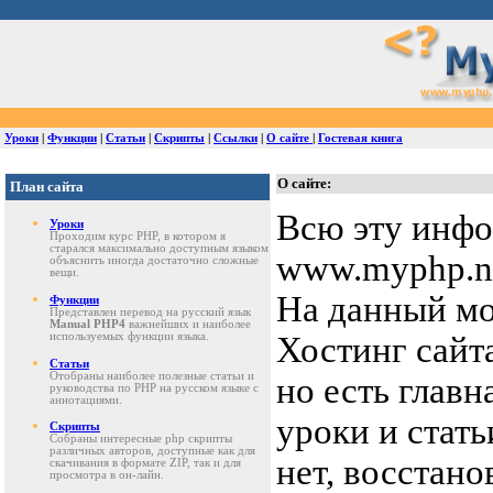
Уроки
|
Функции
|
Статьи
|
Скрипты
|
Ссылки
|
О сайте
|
Гостевая книга
О сайте:
План сайта
Всю эту инфо
Уроки
Проходим курс PHP, в котором я
старался максимально доступным языком
www.myphp.ne
объяснить иногда достаточно сложные
вещи.
На данный мо
Функции
Представлен перевод на русский язык
Manual PHP4
важнейших и наиболее
используемых функции языка.
Хостинг сайт
Статьи
Отобраны наиболее полезные статьи и
но есть главн
руководства по PHP на русском языке с
аннотациями.
уроки и стать
Скрипты
Собраны интересные php скрипты
различных авторов, доступные как для
нет, восстано
скачивания в формате ZIP, так и для
просмотра в он-лайн.