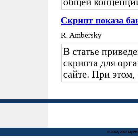
общей концепции
Скрипт показа ба
R. Ambersky
В статье привед
скрипта для орг
сайте. При этом
© 2002, 2003 MyP