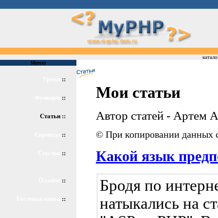
катало
Меню
Уроки
::
Мои статьи
Функции
::
Автор статей - Артем 
Статьи ::
© При копировании данных с
Скрипты
::
Какой язык предп
Ссылки
::
Бродя по интерне
О сайте
::
натыкались на ст
Гостевая книга
::