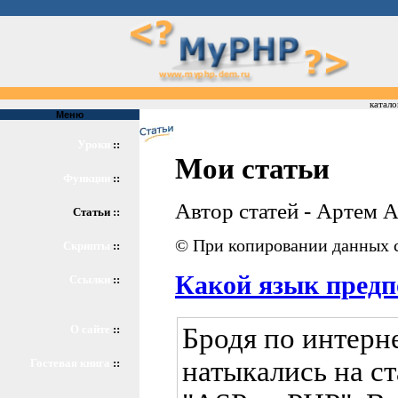
катало
Меню
Уроки
::
Мои статьи
Функции
::
Автор статей - Артем 
Статьи ::
© При копировании данных с
Скрипты
::
Какой язык предп
Ссылки
::
Бродя по интерне
О сайте
::
натыкались на ст
Гостевая книга
::