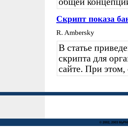
общей концепции
Скрипт показа ба
R. Ambersky
В статье привед
скрипта для орг
сайте. При этом
© 2002, 2003 MyP