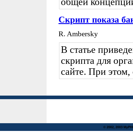
общей концепции
Скрипт показа ба
R. Ambersky
В статье привед
скрипта для орг
сайте. При этом
© 2002, 2003 MyP