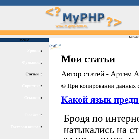
катало
Меню
Уроки
::
Мои статьи
Функции
::
Автор статей - Артем 
Статьи ::
© При копировании данных с
Скрипты
::
Какой язык предп
Ссылки
::
Бродя по интерне
О сайте
::
натыкались на ст
Гостевая книга
::