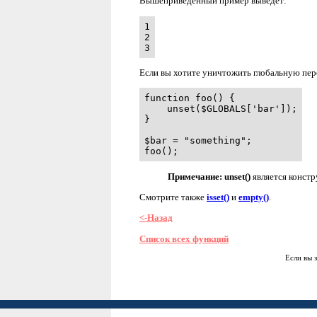
Вышеприведенный пример выведет:
1

2

3
Если вы хотите уничтожить глобальную пе
function foo() {

    unset($GLOBALS['bar']);

}

$bar = "something";

foo();
Примечание:
unset()
является констр
Смотрите также
isset()
и
empty()
.
<-Назад
Список всех функций
Если вы 