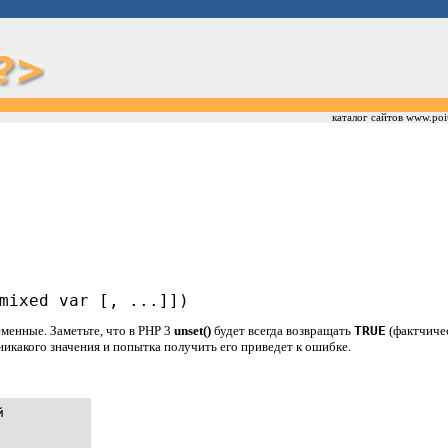
каталог сайтов www.poi
mixed var [, ...]])
менные. Заметьте, что в PHP 3
unset()
будет всегда возвращать
TRUE
(фактчичес
икакого значения и попытка получить его приведет к ошибке.

