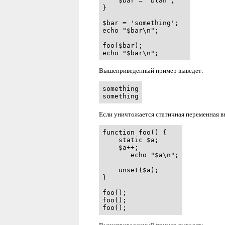
    $bar = "blah";

}

$bar = 'something';

echo "$bar\n";

foo($bar);

echo "$bar\n";
Вышеприведенный пример выведет:
something

something
Если уничтожается статичная переменная 
function foo() {

    static $a;

    $a++;

       echo "$a\n";

    unset($a);

}

foo();

foo();

foo();