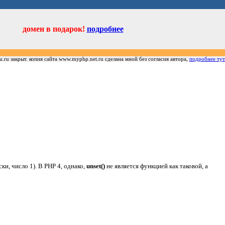
домен в подарок!
подробнее
u.ru закрыт. копия сайта www.myphp.net.ru сделана мной без согласия автора,
подробнее тут
ки, число 1). В PHP 4, однако,
unset()
не является функцией как таковой, а