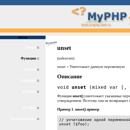
Меню
unset
Уроки
::
(unknown)
Функции ::
unset -- Уничтожает данную переменную
Статьи
::
Описание
Скрипты
::
void
unset
(mixed var [, 
Ссылки
::
Функция
unset()
уничтожает указанные пере
утверждением. Поэтому она не возвращает н
О сайте
::
Пример 1.
unset()
пример
Гостевая книга
::
// унчитожение одной переменной
unset ($foo);
