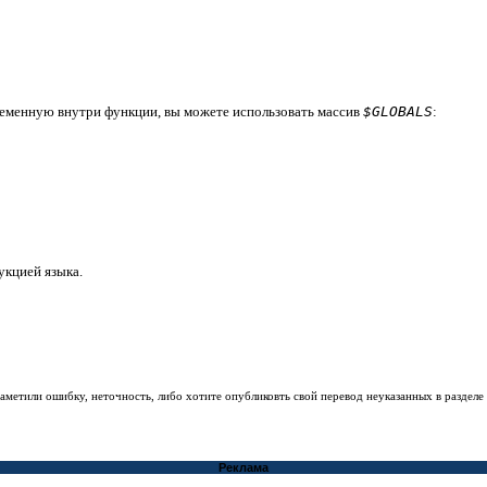
ременную внутри функции, вы можете использовать массив
$GLOBALS
:
укцией языка.
заметили ошибку, неточность, либо хотите опубликовть свой перевод неуказанных в раздел
Реклама