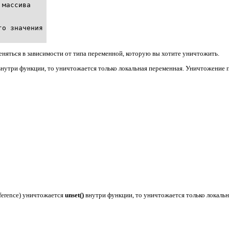
массива

о значения

няться в зависимости от типа переменной, которую вы хотите уничтожить.
внутри функции, то уничтожается только локальная переменная. Уничтожение 
ference) уничтожается
unset()
внутри функции, то уничтожается только локаль