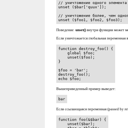
// уничтожение одного элемента 
unset ($bar['quux']);

// уничтожение более, чем одног
unset ($foo1, $foo2, $foo3);
Поведение
unset()
внутри функции может ме
Если уничтожается глобальная переменная 
function destroy_foo() {

    global $foo;

    unset($foo);

}

$foo = 'bar';

destroy_foo();

echo $foo;
Вышеприведенный пример выведет:
bar
Если ссылающаяся переменная (passed by re
function foo(&$bar) {

    unset($bar);
