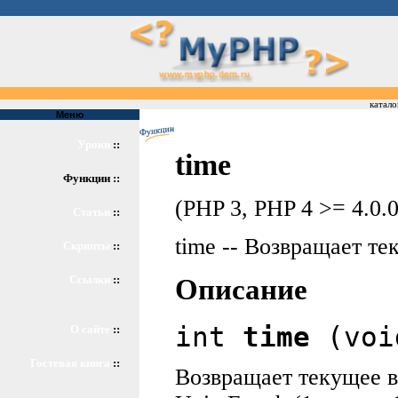
катало
Меню
Уроки
::
time
Функции ::
(PHP 3, PHP 4 >= 4.0.0
Статьи
::
time -- Возвращает т
Скрипты
::
Ссылки
::
Описание
int
time
(voi
О сайте
::
Гостевая книга
::
Возвращает текущее в