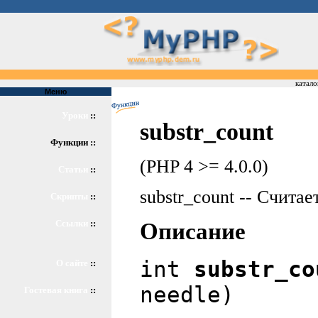
катало
Меню
Уроки
::
substr_count
Функции ::
(PHP 4 >= 4.0.0)
Статьи
::
substr_count -- Счита
Скрипты
::
Ссылки
::
Описание
int
substr_co
О сайте
::
needle)
Гостевая книга
::