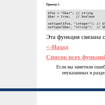
Пример 1.
$foo = "5bar"; // string

$bar = true;   // boolean

settype($foo, "integer"); // $f
settype($bar, "string");  // $
Эта функция связана 
<-Назад
Список всех функци
Если вы заметили ошиб
неуказанных в разд