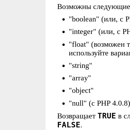
Возможны следующие
"boolean" (или, с P
"integer" (или, с PH
"float" (возможен 
используйте вариа
"string"
"array"
"object"
"null" (с PHP 4.0.8
TRUE
Возвращает
в с
FALSE
.