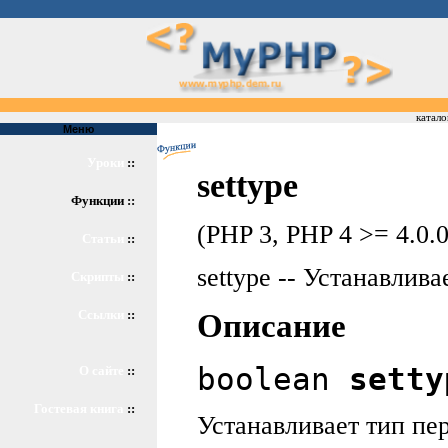
катало
Меню
Уроки
::
settype
Функции ::
(PHP 3, PHP 4 >= 4.0.0
Статьи
::
settype -- Устанавлив
Скрипты
::
Ссылки
::
Описание
boolean
setty
О сайте
::
Гостевая книга
::
Устанавливает тип п