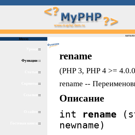
катало
Меню
Уроки
::
rename
Функции ::
(PHP 3, PHP 4 >= 4.0.0
Статьи
::
rename -- Переименов
Скрипты
::
Ссылки
::
Описание
int
rename
(st
О сайте
::
newname)
Гостевая книга
::