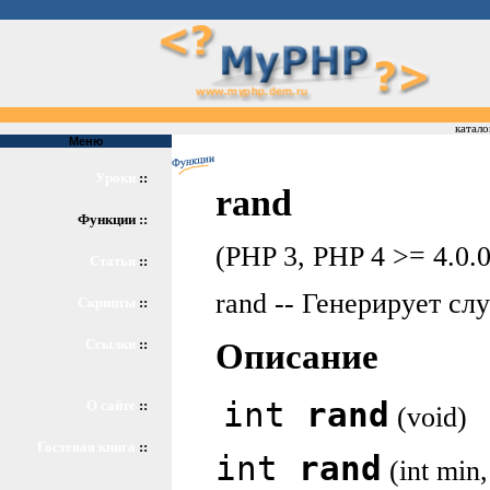
катало
Меню
Уроки
::
rand
Функции ::
(PHP 3, PHP 4 >= 4.0.0
Статьи
::
rand -- Генерирует сл
Скрипты
::
Ссылки
::
Описание
int
rand
О сайте
::
(void)
Гостевая книга
::
int
rand
(int min,