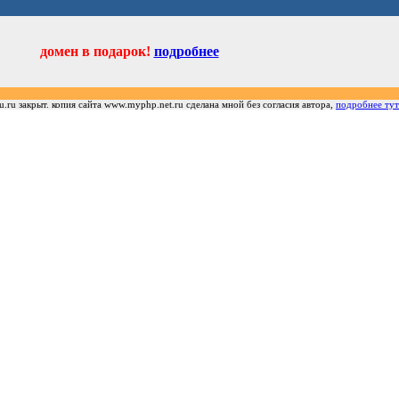
домен в подарок!
подробнее
u.ru закрыт. копия сайта www.myphp.net.ru сделана мной без согласия автора,
подробнее тут