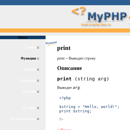
Меню
print
Уроки
::
print -- Выводит строку
Функции ::
Описание
Статьи
::
print
(string arg)
Скрипты
::
Выводит
arg
.
Ссылки
::
<?php

$string = "Hello, world!";

О сайте
::
print $string;
Гостевая книга
::
?>
<-Назад