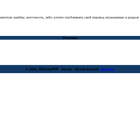
заметили ошибку, неточность, либо хотите опубликовть свой перевод неуказанных в раздел
Реклама
© 2002, 2003 MyPHP Автор - Артем Акатов
Хостинг