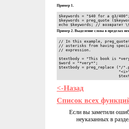
Пример
1.
$keywords = "$40 for a g3/400";
$keywords = preg_quote ($keywor
echo $keywords; // возвратит \
Пример 2. Выделение слова в пределах нек
// In this example, preg_quote(
// asterisks from having specia
// expression.

$textbody = "This book is *very
$word = "*very*";

$textbody = preg_replace ("/".p
                          "<i>"
                          $tex
<-Назад
Список всех функци
Если вы заметили ошиб
неуказанных в разд