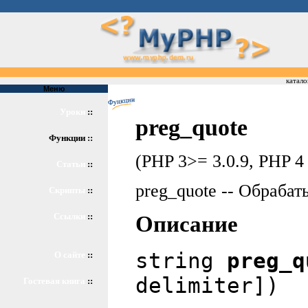
катало
Меню
Уроки
::
preg_quote
Функции ::
(PHP 3>= 3.0.9, PHP 4 
Статьи
::
preg_quote -- Обраба
Скрипты
::
Ссылки
::
Описание
string
preg_q
О сайте
::
delimiter])
Гостевая книга
::