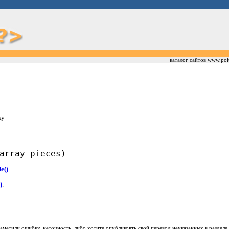
каталог сайтов www.poi
ку
array pieces)
e()
.
)
.
заметили ошибку, неточность, либо хотите опубликовть свой перевод неуказанных в раздел