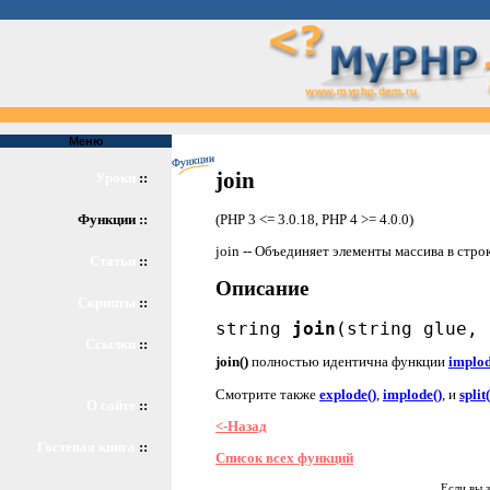
Меню
join
Уроки
::
(PHP 3 <= 3.0.18, PHP 4 >= 4.0.0)
Функции ::
join -- Объединяет элементы массива в стро
Статьи
::
Описание
Скрипты
::
string
join
(string glue, 
Ссылки
::
join()
полностью идентична функции
implod
Смотрите также
explode()
,
implode()
, и
split(
О сайте
::
<-Назад
Гостевая книга
::
Список всех функций
Если вы 