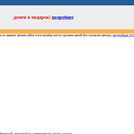
домен в подарок!
подробнее
u.ru закрыт. копия сайта www.myphp.net.ru сделана мной без согласия автора,
подробнее тут
е функций, пожалуйста, напишите по
этому адресу
.