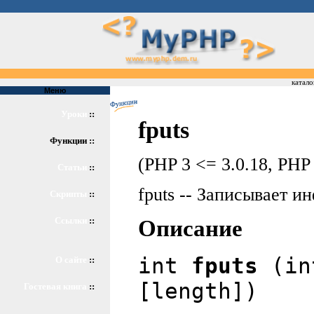
катало
Меню
Уроки
::
fputs
Функции ::
(PHP 3 <= 3.0.18, PHP 
Статьи
::
fputs -- Записывает 
Скрипты
::
Ссылки
::
Описание
int
fputs
(int
О сайте
::
[length])
Гостевая книга
::