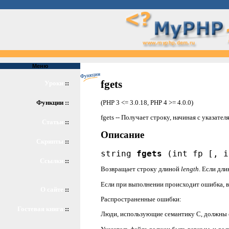
Меню
fgets
Уроки
::
(PHP 3 <= 3.0.18, PHP 4 >= 4.0.0)
Функции ::
fgets -- Получает строку, начиная с указател
Статьи
::
Описание
Скрипты
::
string
fgets
(int fp [, i
Ссылки
::
Возвращает строку длиной
length
. Если дли
Если при выполнении происходит ошибка, 
О сайте
::
Распространенные ошибки:
Гостевая книга
::
Люди, использующие семантику C, должны об