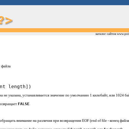
каталог сайтов www.poi
я файла
nt length])
на не указана, устанавливается значение по умолчанию 1 килобайт, или 1024 ба
возвращает
FALSE
.
ращать внимание на различия при возвращении EOF (end of file - конец файла