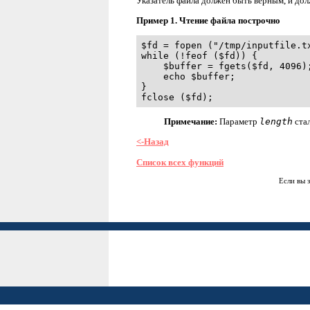
Указатель файла должен быть верным, и до
Пример 1. Чтение файла построчно
$fd = fopen ("/tmp/inputfile.tx
while (!feof ($fd)) {

    $buffer = fgets($fd, 4096);
    echo $buffer;

}

fclose ($fd);
Примечание:
Параметр
length
стал
<-Назад
Список всех функций
Если вы 