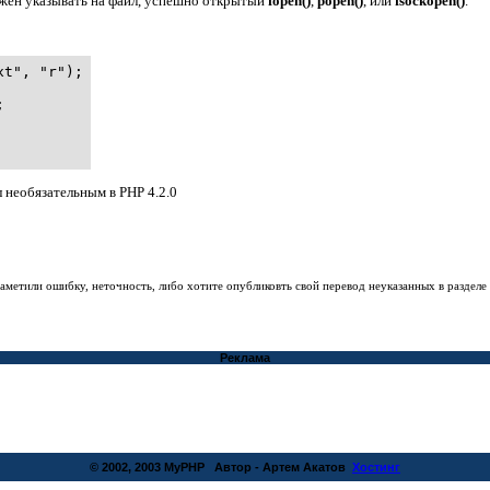
лжен указывать на файл, успешно открытый
fopen()
,
popen()
, или
fsockopen()
.
t", "r");



 необязательным в PHP 4.2.0
заметили ошибку, неточность, либо хотите опубликовть свой перевод неуказанных в раздел
Реклама
© 2002, 2003 MyPHP Автор - Артем Акатов
Хостинг