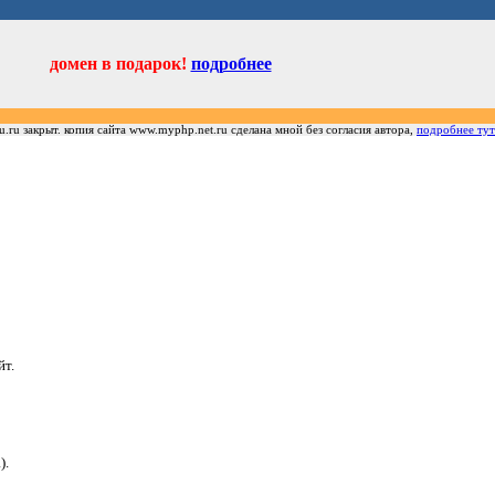
домен в подарок!
подробнее
u.ru закрыт. копия сайта www.myphp.net.ru сделана мной без согласия автора,
подробнее тут
йт.
).