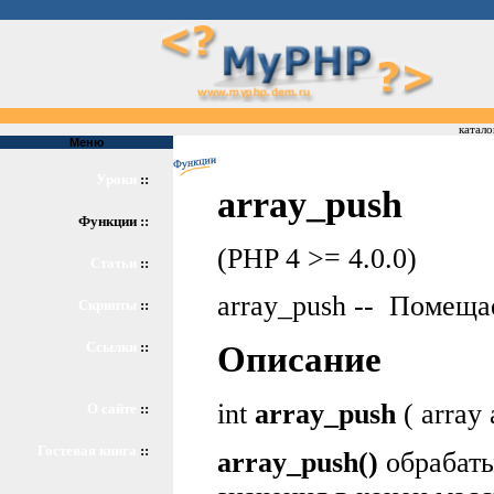
катало
Меню
Уроки
::
array_push
Функции ::
(PHP 4 >= 4.0.0)
Статьи
::
array_push -- Помеща
Скрипты
::
Ссылки
::
Описание
int
array_push
( array 
О сайте
::
Гостевая книга
::
array_push()
обрабат