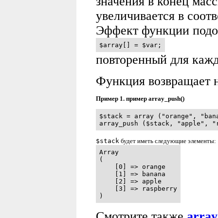
значения в конец мас
увеличивается в соот
Эффект функции подо
$array[] = $var;
повторенный для каж
Функция возвращает н
Пример 1. пример array_push()
$stack = array ("orange", "bana
array_push ($stack, "apple", "
$stack
будет иметь следующие элементы:
Array

(

    [0] => orange

    [1] => banana

    [2] => apple

    [3] => raspberry

)
Смотрите также
array