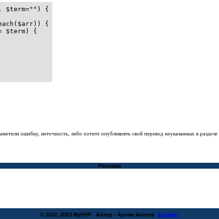
 $term="") {

ach($arr)) {

 $term) {

заметили ошибку, неточность, либо хотите опубликовть свой перевод неуказанных в раздел
Реклама
© 2002, 2003 MyPHP Автор - Артем Акатов
Хостинг