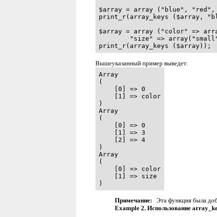
$array = array ("blue", "red", 
print_r(array_keys ($array, "bl
$array = array ("color" => arra
        "size" => array("small"
print_r(array_keys ($array));
Вышеуказанный пример выведет:
Array

(

    [0] => 0

    [1] => color

)

Array

(

    [0] => 0

    [1] => 3

    [2] => 4

)

Array

(

    [0] => color

    [1] => size

)
Примечание:
Эта функция была доб
Example 2. Использование
array_ke