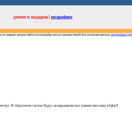
домен в подарок!
подробнее
u.ru закрыт. копия сайта www.myphp.net.ru сделана мной без согласия автора,
подробнее тут
аметру. В обратном случае будут возвращены все ключи массива
input
.