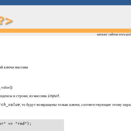
каталог сайтов www.poi
ий ключи массива
_value])
ндексы и строки, из массива
input
.
rch_value
, то будут возвращены только ключи, соответствующие этому пар
r" => "red");
