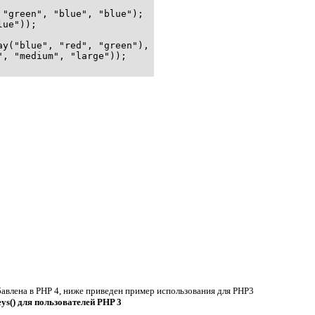
"green", "blue", "blue");

ue"));

y("blue", "red", "green"),

, "medium", "large"));

авлена в PHP 4, ниже приведен пример использования для PHP3
ys()
для пользователей PHP 3