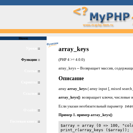
Меню
array_keys
Уроки
::
(PHP 4 >= 4.0.0)
Функции ::
array_keys -- Возвращает массив, содержащ
Статьи
::
Описание
Скрипты
::
array
array_keys
( array input [, mixed search
Ссылки
::
array_keys()
возвращает ключи, числовые и
Если указан необязательный параметр
sea
О сайте
::
Пример 1. пример
array_keys()
Гостевая книга
::
$array = array (0 => 100, "colo
print_r(array_keys ($array));
