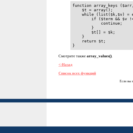
function array_keys ($arr,
    $t = array();

    while (list($k,$v) = e
        if ($term && $v !=
            continue;

        }

        $t[] = $k;

    }

    return $t;

}
Смотрите также
array_values()
.
<-Назад
Список всех функций
Если вы 